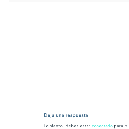
Interacciones
con
los
lectores
Deja una respuesta
Lo siento, debes estar
conectado
para pu