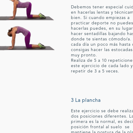
Debemos tener especial cui
en hacerlas lentas y técnica
bien. Si cuando empiezas a
practicar deporte no puede
hacerlas puedes, en su lugar
hacer sentadillas bajando ha
donde te sientas cómodo/a. 
cada día un poco más hasta
consigas hacer las estocadas
muy pronto.
Realiza de 5 a 10 repeticion
este ejercicio de cada lado y
repetir de 3 a 5 veces.
3 La plancha
Este ejercicio se debe realiz
dos posiciones diferentes. L
primera es la normal, es deci
posición frontal al suelo se
mantiene la postura de la pl