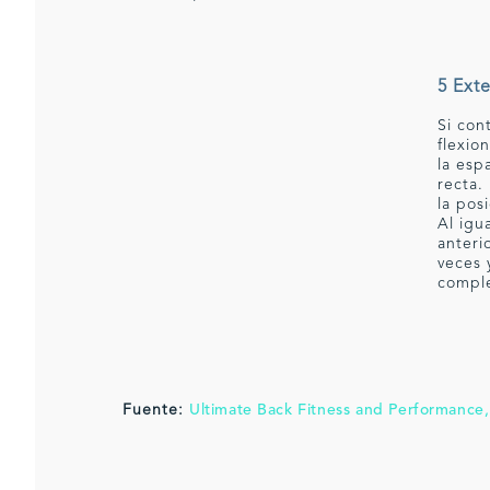
5 Ext
Si con
flexio
la esp
recta.
la pos
Al igu
anteri
veces 
comple
Fuente:
Ultimate Back Fitness and Performance,