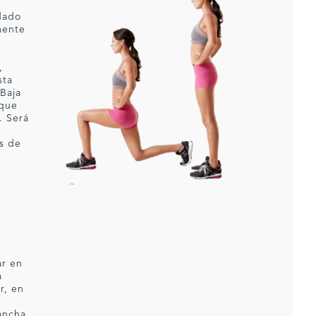
dado
mente
s
,
sta
Baja
 que
. Será
es de
ar en
a
r, en
ancha