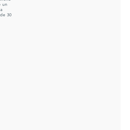
e un
da
 de 30