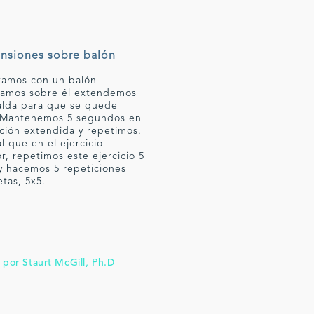
ensiones sobre balón
tamos con un balón
namos sobre él extendemos
alda para que se quede
 Mantenemos 5 segundos en
ición extendida y repetimos.
al que en el ejercicio
or, repetimos este ejercicio 5
y hacemos 5 repeticiones
tas, 5x5.
 por Staurt McGill, Ph.D