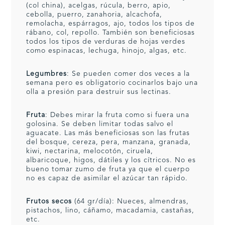
(col china), acelgas, rúcula, berro, apio,
cebolla, puerro, zanahoria, alcachofa,
remolacha, espárragos, ajo, todos los tipos de
rábano, col, repollo. También son beneficiosas
todos los tipos de verduras de hojas verdes
como espinacas, lechuga, hinojo, algas, etc.
Legumbres
: Se pueden comer dos veces a la
semana pero es obligatorio cocinarlos bajo una
olla a presión para destruir sus lectinas.
Fruta
: Debes mirar la fruta como si fuera una
golosina. Se deben limitar todas salvo el
aguacate. Las más beneficiosas son las frutas
del bosque, cereza, pera, manzana, granada,
kiwi, nectarina, melocotón, ciruela,
albaricoque, higos, dátiles y los cítricos. No es
bueno tomar zumo de fruta ya que el cuerpo
no es capaz de asimilar el azúcar tan rápido.
Frutos secos
(64 gr/día): Nueces, almendras,
pistachos, lino, cáñamo, macadamia, castañas,
etc.