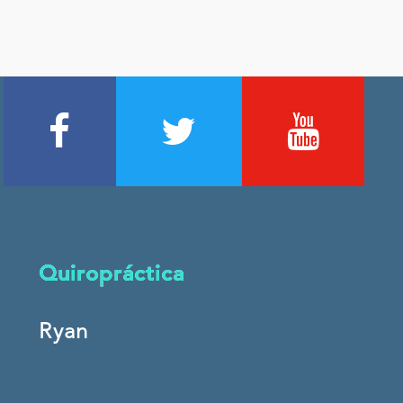
Footer
Quiropráctica
Ryan