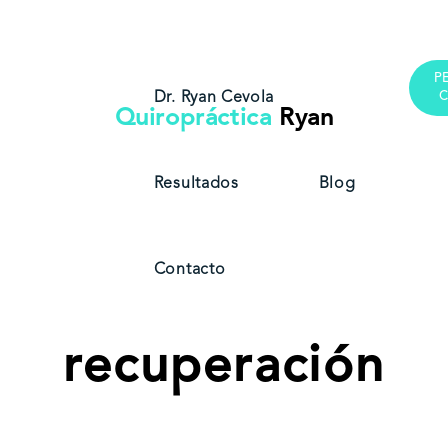
Saltar
Saltar
Saltar
a
al
al
la
contenido
pie
navegación
principal
de
P
principal
página
Dr. Ryan Cevola
C
Quiropráctica
Ryan
Resultados
Blog
Contacto
recuperación