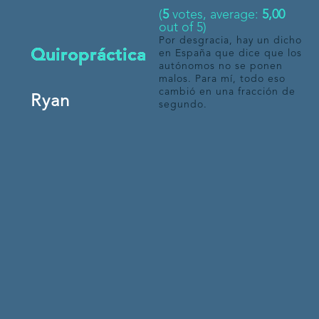
(
5
votes, average:
5,00
out of 5)
Por desgracia, hay un dicho
Quiropráctica
en España que dice que los
autónomos no se ponen
malos. Para mí, todo eso
cambió en una fracción de
Ryan
segundo.